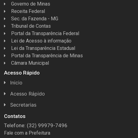
Governo de Minas
Receita Federal
Sec. da Fazenda - MG
Tribunal de Contas
Portal da Transparência Federal
Lei de Acesso à informação
Lei da Transparência Estadual
Portal da Transparência de Minas
Câmara Municipal
Acesso Rápido
Inicio
Acesso Rápido
Concursos
Secretarias
Conselhos
Licitações
Contatos
Telefone: (32) 99979-7496
Espera Feliz Antigamente
Secretaria de Esportes
Fale com a Prefeitura
e-Nota
Secretarias e Diretorias