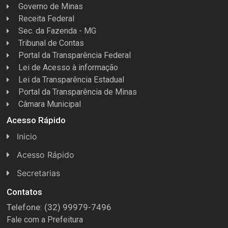
Governo de Minas
Receita Federal
Sec. da Fazenda - MG
Tribunal de Contas
Portal da Transparência Federal
Lei de Acesso à informação
Lei da Transparência Estadual
Portal da Transparência de Minas
Câmara Municipal
Acesso Rápido
Inicio
Acesso Rápido
Concursos
Secretarias
Conselhos
Licitações
Contatos
Telefone: (32) 99979-7496
Espera Feliz Antigamente
Secretaria de Esportes
Fale com a Prefeitura
e-Nota
Secretarias e Diretorias