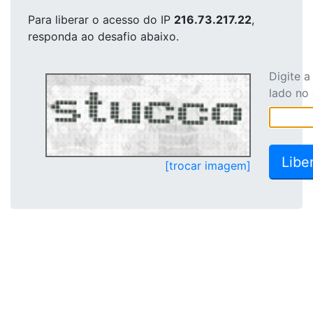
Para liberar o acesso
do IP
216.73.217.22
,
responda ao desafio abaixo.
Digite 
lado no
[trocar imagem]