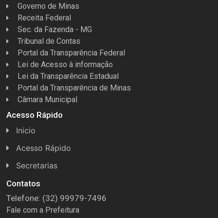
Governo de Minas
Receita Federal
Sec. da Fazenda - MG
Tribunal de Contas
Portal da Transparência Federal
Lei de Acesso à informação
Lei da Transparência Estadual
Portal da Transparência de Minas
Câmara Municipal
Acesso Rápido
Inicio
Acesso Rápido
Concursos
Secretarias
Conselhos
Licitações
Contatos
Telefone: (32) 99979-7496
Espera Feliz Antigamente
Secretaria de Esportes
Fale com a Prefeitura
e-Nota
Secretarias e Diretorias