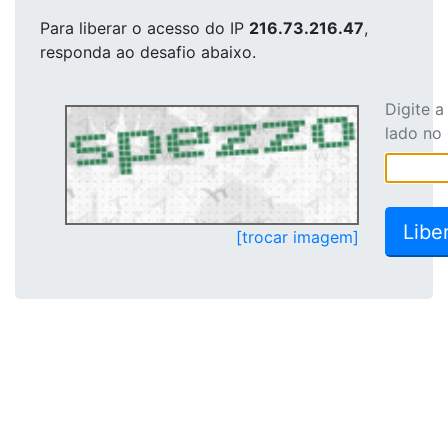
Para liberar o acesso
do IP
216.73.216.47
,
responda ao desafio abaixo.
Digite 
lado no
[trocar imagem]