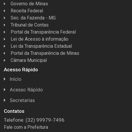
Governo de Minas
Receita Federal
Sec. da Fazenda - MG
Tribunal de Contas
Portal da Transparência Federal
Lei de Acesso à informação
Lei da Transparência Estadual
Portal da Transparência de Minas
Câmara Municipal
Acesso Rápido
Inicio
Acesso Rápido
Concursos
Secretarias
Conselhos
Licitações
Contatos
Telefone: (32) 99979-7496
Espera Feliz Antigamente
Secretaria de Esportes
Fale com a Prefeitura
e-Nota
Secretarias e Diretorias