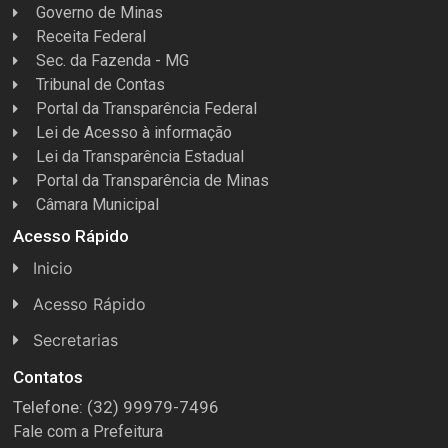
Governo de Minas
Receita Federal
Sec. da Fazenda - MG
Tribunal de Contas
Portal da Transparência Federal
Lei de Acesso à informação
Lei da Transparência Estadual
Portal da Transparência de Minas
Câmara Municipal
Acesso Rápido
Inicio
Acesso Rápido
Concursos
Secretarias
Conselhos
Licitações
Contatos
Telefone: (32) 99979-7496
Espera Feliz Antigamente
Secretaria de Esportes
Fale com a Prefeitura
e-Nota
Secretarias e Diretorias