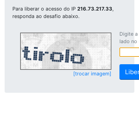
Para liberar o acesso
do IP
216.73.217.33
,
responda ao desafio abaixo.
Digite 
lado no
[trocar imagem]