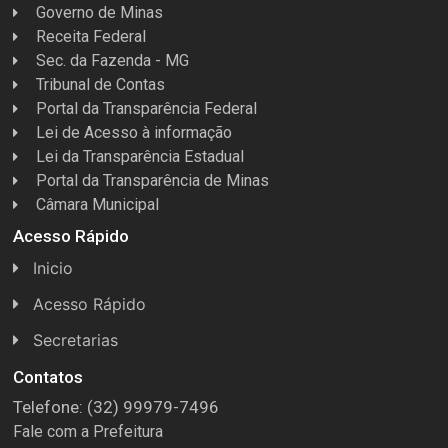
Governo de Minas
Receita Federal
Sec. da Fazenda - MG
Tribunal de Contas
Portal da Transparência Federal
Lei de Acesso à informação
Lei da Transparência Estadual
Portal da Transparência de Minas
Câmara Municipal
Acesso Rápido
Inicio
Acesso Rápido
Concursos
Secretarias
Conselhos
Licitações
Contatos
Telefone: (32) 99979-7496
Espera Feliz Antigamente
Secretaria de Esportes
Fale com a Prefeitura
e-Nota
Secretarias e Diretorias