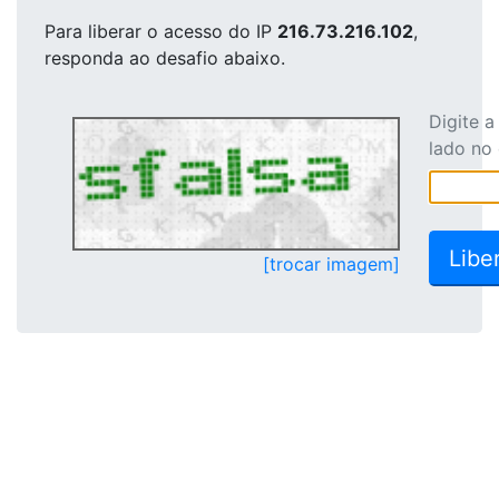
Para liberar o acesso
do IP
216.73.216.102
,
responda ao desafio abaixo.
Digite 
lado no
[trocar imagem]