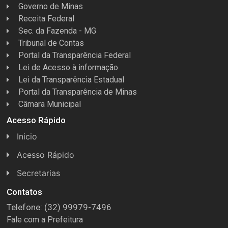
Governo de Minas
Receita Federal
Sec. da Fazenda - MG
Tribunal de Contas
Portal da Transparência Federal
Lei de Acesso à informação
Lei da Transparência Estadual
Portal da Transparência de Minas
Câmara Municipal
Acesso Rápido
Inicio
Acesso Rápido
Concursos
Secretarias
Conselhos
Licitações
Contatos
Telefone: (32) 99979-7496
Espera Feliz Antigamente
Secretaria de Esportes
Fale com a Prefeitura
e-Nota
Secretarias e Diretorias