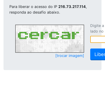
Para liberar o acesso
do IP
216.73.217.114
,
responda ao desafio abaixo.
Digite 
lado no
[trocar imagem]