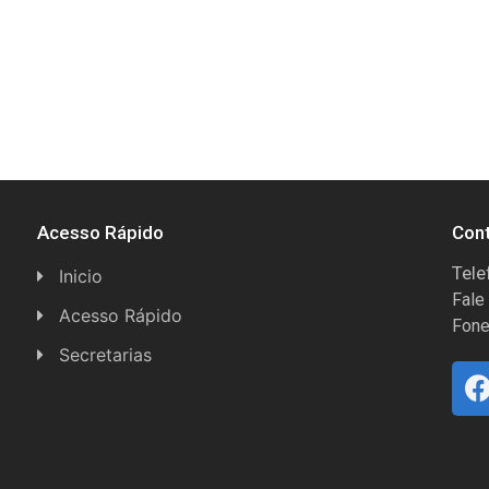
Acesso Rápido
Con
Tele
Inicio
Fale
Acesso Rápido
Fone
Concursos
Secretarias
Conselhos
Licitações
Espera Feliz Antigamente
Secretaria de Esportes
e-Nota
Secretarias e Diretorias