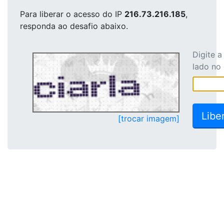
Para liberar o acesso
do IP
216.73.216.185
,
responda ao desafio abaixo.
Digite 
lado no
[trocar imagem]