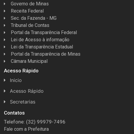
Governo de Minas
Receita Federal
Sec. da Fazenda - MG
Tribunal de Contas
Portal da Transparência Federal
Lei de Acesso à informação
Lei da Transparência Estadual
Portal da Transparência de Minas
Câmara Municipal
Acesso Rápido
Inicio
Acesso Rápido
Concursos
Secretarias
Conselhos
Licitações
Contatos
Telefone: (32) 99979-7496
Espera Feliz Antigamente
Secretaria de Esportes
Fale com a Prefeitura
e-Nota
Secretarias e Diretorias