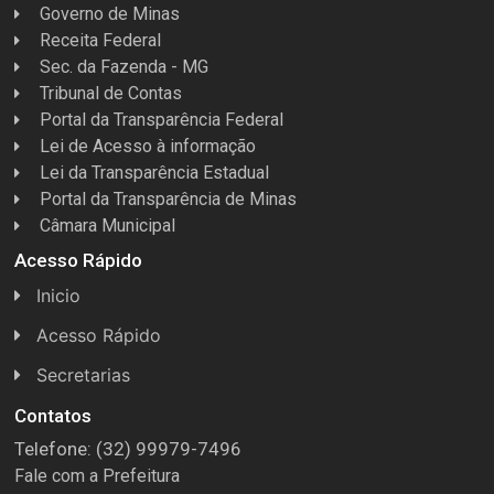
Governo de Minas
Receita Federal
Sec. da Fazenda - MG
Tribunal de Contas
Portal da Transparência Federal
Lei de Acesso à informação
Lei da Transparência Estadual
Portal da Transparência de Minas
Câmara Municipal
Acesso Rápido
Inicio
Acesso Rápido
Concursos
Secretarias
Conselhos
Licitações
Contatos
Telefone: (32) 99979-7496
Espera Feliz Antigamente
Secretaria de Esportes
Fale com a Prefeitura
e-Nota
Secretarias e Diretorias