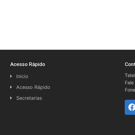
Acesso Rápido
Con
Tele
Inicio
Fale
Acesso Rápido
Fone
Concursos
Secretarias
Conselhos
Licitações
Espera Feliz Antigamente
Secretaria de Esportes
e-Nota
Secretarias e Diretorias