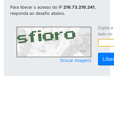
Para liberar o acesso
do IP
216.73.216.241
,
responda ao desafio abaixo.
Digite 
lado no
[trocar imagem]