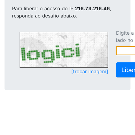
Para liberar o acesso
do IP
216.73.216.46
,
responda ao desafio abaixo.
Digite 
lado no
[trocar imagem]