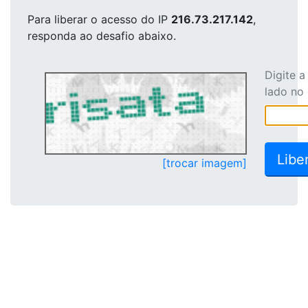
Para liberar o acesso
do IP
216.73.217.142
,
responda ao desafio abaixo.
Digite 
lado no
[trocar imagem]