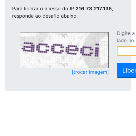
Para liberar o acesso
do IP
216.73.217.135
,
responda ao desafio abaixo.
Digite 
lado no
[trocar imagem]