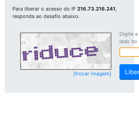
Para liberar o acesso
do IP
216.73.216.241
,
responda ao desafio abaixo.
Digite 
lado no
[trocar imagem]