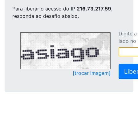
Para liberar o acesso
do IP
216.73.217.59
,
responda ao desafio abaixo.
Digite 
lado no
[trocar imagem]