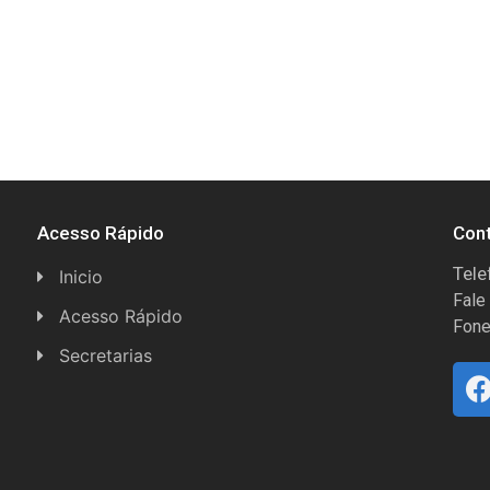
Acesso Rápido
Con
Tele
Inicio
Fale
Acesso Rápido
Fone
Concursos
Secretarias
Conselhos
Licitações
Espera Feliz Antigamente
Secretaria de Esportes
e-Nota
Secretarias e Diretorias