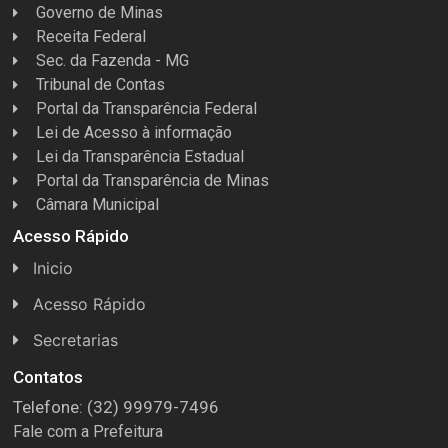
Governo de Minas
Receita Federal
Sec. da Fazenda - MG
Tribunal de Contas
Portal da Transparência Federal
Lei de Acesso à informação
Lei da Transparência Estadual
Portal da Transparência de Minas
Câmara Municipal
Acesso Rápido
Inicio
Acesso Rápido
Concursos
Secretarias
Conselhos
Licitações
Contatos
Telefone: (32) 99979-7496
Espera Feliz Antigamente
Secretaria de Esportes
Fale com a Prefeitura
e-Nota
Secretarias e Diretorias