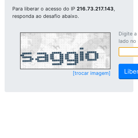
Para liberar o acesso
do IP
216.73.217.143
,
responda ao desafio abaixo.
Digite 
lado no
[trocar imagem]