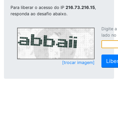
Para liberar o acesso
do IP
216.73.216.15
,
responda ao desafio abaixo.
Digite 
lado no
[trocar imagem]