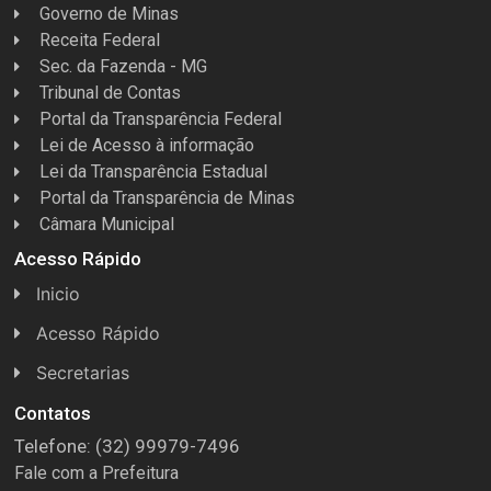
Governo de Minas
Receita Federal
Sec. da Fazenda - MG
Tribunal de Contas
Portal da Transparência Federal
Lei de Acesso à informação
Lei da Transparência Estadual
Portal da Transparência de Minas
Câmara Municipal
Acesso Rápido
Inicio
Acesso Rápido
Concursos
Secretarias
Conselhos
Licitações
Contatos
Telefone: (32) 99979-7496
Espera Feliz Antigamente
Secretaria de Esportes
Fale com a Prefeitura
e-Nota
Secretarias e Diretorias