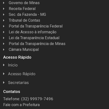
Governo de Minas
Receita Federal
Sec. da Fazenda - MG
Tribunal de Contas
Portal da Transparência Federal
Lei de Acesso à informação
Lei da Transparência Estadual
Portal da Transparência de Minas
Câmara Municipal
Acesso Rápido
Inicio
Acesso Rápido
Concursos
Secretarias
Conselhos
Licitações
Contatos
Telefone: (32) 99979-7496
Espera Feliz Antigamente
Secretaria de Esportes
Fale com a Prefeitura
e-Nota
Secretarias e Diretorias