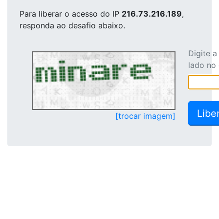
Para liberar o acesso
do IP
216.73.216.189
,
responda ao desafio abaixo.
Digite 
lado no
[trocar imagem]