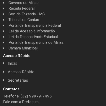
Governo de Minas
Receita Federal
Sec. da Fazenda - MG
Tribunal de Contas
Portal da Transparência Federal
Lei de Acesso à informação
Lei da Transparência Estadual
Portal da Transparência de Minas
Câmara Municipal
Acesso Rápido
Inicio
Acesso Rápido
Concursos
Secretarias
Conselhos
Licitações
Contatos
Telefone: (32) 99979-7496
Espera Feliz Antigamente
Secretaria de Esportes
Fale com a Prefeitura
e-Nota
Secretarias e Diretorias