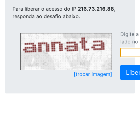
Para liberar o acesso
do IP
216.73.216.88
,
responda ao desafio abaixo.
Digite 
lado no
[trocar imagem]