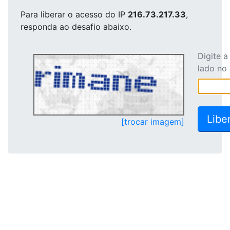
Para liberar o acesso
do IP
216.73.217.33
,
responda ao desafio abaixo.
Digite 
lado no
[trocar imagem]