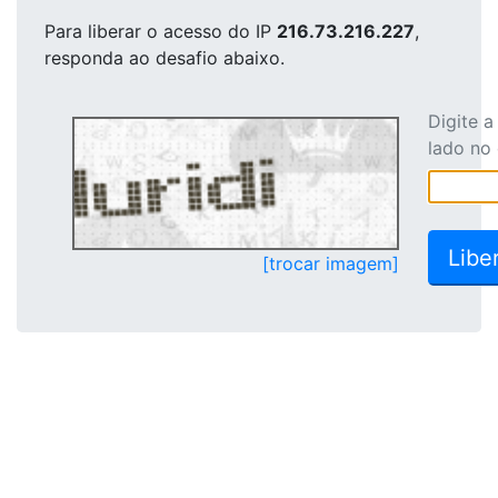
Para liberar o acesso
do IP
216.73.216.227
,
responda ao desafio abaixo.
Digite 
lado no
[trocar imagem]