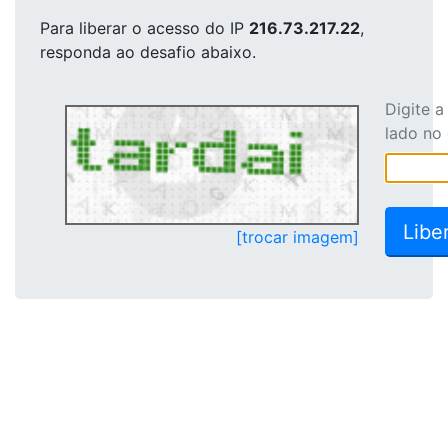
Para liberar o acesso
do IP
216.73.217.22
,
responda ao desafio abaixo.
Digite 
lado no
[trocar imagem]