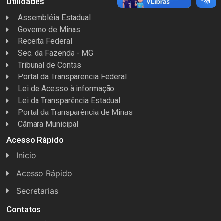
Utilidades
Assembléia Estadual
Governo de Minas
Receita Federal
Sec. da Fazenda - MG
Tribunal de Contas
Portal da Transparência Federal
Lei de Acesso à informação
Lei da Transparência Estadual
Portal da Transparência de Minas
Câmara Municipal
Acesso Rápido
Inicio
Acesso Rápido
Concursos
Secretarias
Conselhos
Licitações
Contatos