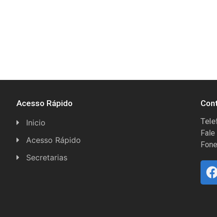
Acesso Rápido
Con
Tele
Inicio
Fale
Acesso Rápido
Fone
Concursos
Secretarias
Conselhos
Licitações
Espera Feliz Antigamente
Secretaria de Esportes
e-Nota
Secretarias e Diretorias