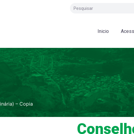
Inicio
Acess
inária) – Copia
Conselh