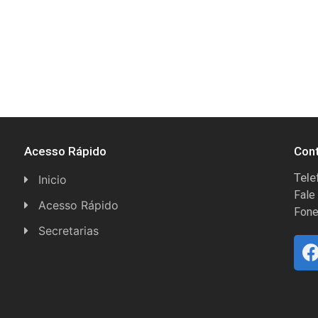
Acesso Rápido
Con
Tele
Inicio
Fale
Acesso Rápido
Fone
Concursos
Secretarias
Conselhos
Licitações
Espera Feliz Antigamente
Secretaria de Esportes
e-Nota
Secretarias e Diretorias