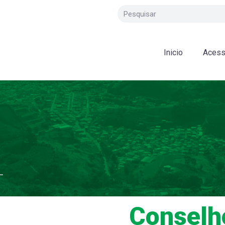
Inicio
Acess
–
Conselh