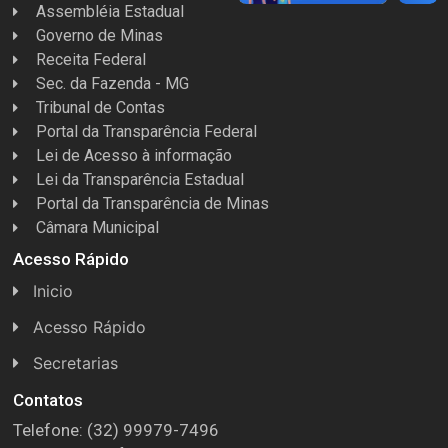
Assembléia Estadual
Governo de Minas
Receita Federal
Sec. da Fazenda - MG
Tribunal de Contas
Portal da Transparência Federal
Lei de Acesso à informação
Lei da Transparência Estadual
Portal da Transparência de Minas
Câmara Municipal
Acesso Rápido
Inicio
Acesso Rápido
Concursos
Secretarias
Conselhos
Licitações
Contatos
Telefone: (32) 99979-7496
Espera Feliz Antigamente
Secretaria de Esportes