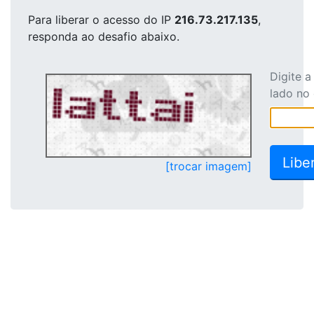
Para liberar o acesso
do IP
216.73.217.135
,
responda ao desafio abaixo.
Digite 
lado no
[trocar imagem]