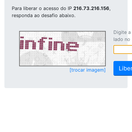
Para liberar o acesso
do IP
216.73.216.156
,
responda ao desafio abaixo.
Digite 
lado no
[trocar imagem]