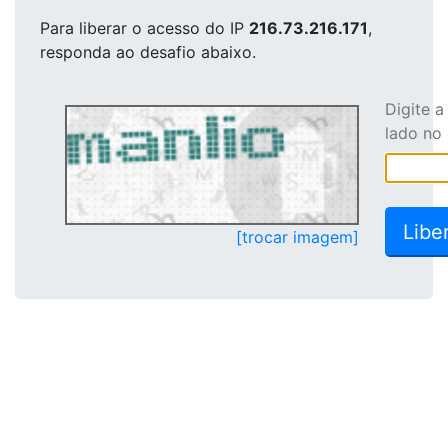
Para liberar o acesso
do IP
216.73.216.171
,
responda ao desafio abaixo.
Digite 
lado no
[trocar imagem]