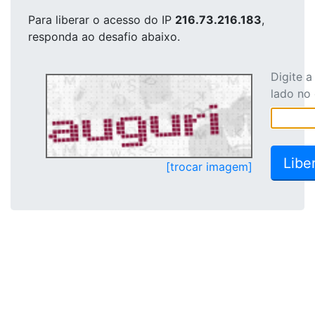
Para liberar o acesso
do IP
216.73.216.183
,
responda ao desafio abaixo.
Digite 
lado no
[trocar imagem]