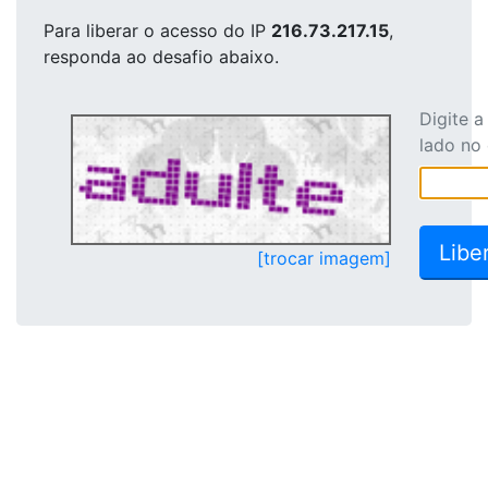
Para liberar o acesso
do IP
216.73.217.15
,
responda ao desafio abaixo.
Digite 
lado no
[trocar imagem]