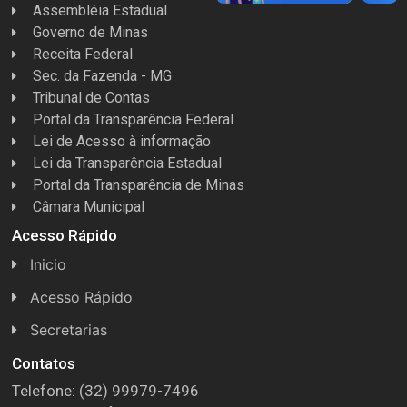
Assembléia Estadual
Governo de Minas
Receita Federal
Sec. da Fazenda - MG
Tribunal de Contas
Portal da Transparência Federal
Lei de Acesso à informação
Lei da Transparência Estadual
Portal da Transparência de Minas
Câmara Municipal
Acesso Rápido
Inicio
Acesso Rápido
Concursos
Secretarias
Conselhos
Licitações
Contatos
Telefone: (32) 99979-7496
Espera Feliz Antigamente
Secretaria de Esportes