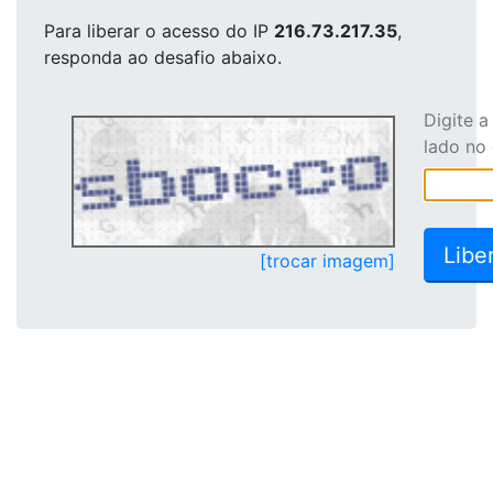
Para liberar o acesso
do IP
216.73.217.35
,
responda ao desafio abaixo.
Digite 
lado no
[trocar imagem]