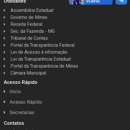
Utilidades
Assembléia Estadual
Governo de Minas
Receita Federal
Sec. da Fazenda - MG
Tribunal de Contas
Portal da Transparência Federal
Lei de Acesso à informação
Lei da Transparência Estadual
Portal da Transparência de Minas
Câmara Municipal
Acesso Rápido
Inicio
Acesso Rápido
Concursos
Secretarias
Conselhos
Licitações
Contatos