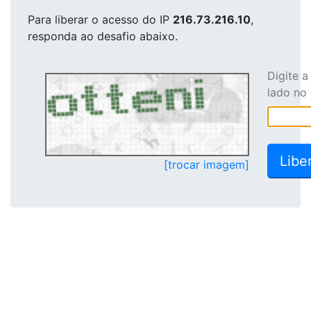
Para liberar o acesso
do IP
216.73.216.10
,
responda ao desafio abaixo.
Digite 
lado no
[trocar imagem]