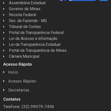
Assembléia Estadual
Governo de Minas
Receita Federal
Sec. da Fazenda - MG
Tribunal de Contas
Portal da Transparência Federal
Lei de Acesso à informação
Lei da Transparência Estadual
Portal da Transparência de Minas
Câmara Municipal
Acesso Rápido
Inicio
Acesso Rápido
Concursos
Secretarias
Conselhos
Licitações
Contatos
Telefone: (32) 99979-7496
Espera Feliz Antigamente
Secretaria de Esportes